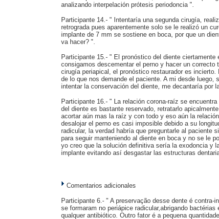
analizando interpelación prótesis periodoncia ".
Participante 14.- " Intentaría una segunda cirugía, real
retrograda pues aparentemente solo se le realizó un cur
implante de 7 mm se sostiene en boca, por que un dien
va hacer? ".
Participante 15.- " El pronóstico del diente ciertament
consigamos descementar el perno y hacer un correcto 
cirugía periapical, el pronóstico restaurador es incier
de lo que nos demande el paciente. A mi desde luego, 
intentar la conservación del diente, me decantaría por l
Participante 16.- " La relación corona-raíz se encuentra 
del diente es bastante reservado, retratarlo apicalmente
acortar aún mas la raíz y con todo y eso aún la relación
desalojar el perno es casi imposible debido a su longitud
radicular, la verdad habría que preguntarle al paciente s
para seguir manteniendo al diente en boca y no se le p
yo creo que la solución definitiva sería la exodoncia y 
implante evitando así desgastar las estructuras dentari
Comentarios adicionales
Participante 6.- " A preservação desse dente é contra-
se formaram no periápice radicular,abrigando bactérias
qualquer antibiótico. Outro fator é a pequena quantida