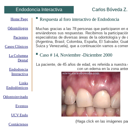
Endodoncia Interactiva
Carlos Bóveda Z.
Home Page
Respuesta al foro interactivo de Endodoncia
Odontólogos
Muchas gracias a las 78 personas que participaron en e
enviándonos sus respuestas. Recibimos la participació
Pacientes
especialistas de diversas áreas de la odontología y de
(Argentina, Brasil, Colombia, España, El Salvador, Gu
Suiza y Venezuela), que a continuación vamos a comen
Casos Clínicos
Caso # 14, Noviembre -Diciembre 2000
La Columna
Dental
La paciente, de 45 años de edad, es referida a nuestra c
con un edema en la zona anter
Endodoncia
Interactiva
Links
Endodónticos
Odontoinvitado
Eventos
vvvv
vvv
UCV Endo
(Haga click en las imágenes pa
Contáctenos