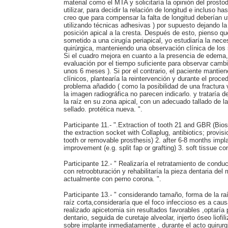
material como el MTA y solicitaría la opinión del prosto
utilizar, para decidir la relación de longitud e incluso has
creo que para compensar la falta de longitud deberían 
utilizando técnicas adhesivas ) por supuesto dejando la
posición apical a la cresta. Después de esto, pienso q
sometido a una cirugía periapical, yo estudiaría la neces
quirúrgica, manteniendo una observación clínica de los
Si el cuadro mejora en cuanto a la presencia de edema, fí
evaluación por el tiempo suficiente para observar cambi
unos 6 meses ). Si por el contrario, el paciente mantie
clínicos, plantearía la reintervención y durante el proc
problema añadido ( como la posibilidad de una fractura 
la imagen radiográfica no parecen indicarlo. y trataría d
la raíz en su zona apical, con un adecuado tallado de la
sellado. protética nueva. ".
Participante 11.- ".Extraction of tooth 21 and GBR (Bio
the extraction socket with Collaplug, antibiotics; provisi
tooth or removable prosthesis) 2. after 6-8 months impla
improvement (e.g. split fap or grafting) 3. soft tissue cond
Participante 12.- " Realizaría el retratamiento de cond
con retroobturación y rehabilitaría la pieza dentaria d
actualmente con perno corona. ".
Participante 13.- " considerando tamaño, forma de la ra
raíz corta,consideraría que el foco infeccioso es a cau
realizado apicetomia sin resultados favorables ,optaría
dentario, seguida de curetaje alveolar, injerto óseo liofi
sobre implante inmediatamente , durante el acto quirurgi