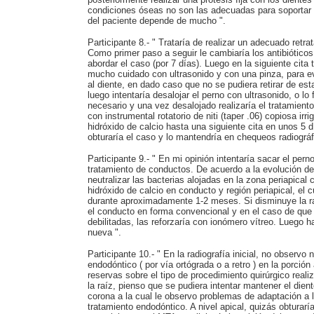
condiciones óseas no son las adecuadas para soportar
del paciente depende de mucho ".
Participante 8.- " Trataría de realizar un adecuado retr
Como primer paso a seguir le cambiaría los antibióticos
abordar el caso (por 7 días). Luego en la siguiente cita 
mucho cuidado con ultrasonido y con una pinza, para evi
al diente, en dado caso que no se pudiera retirar de est
luego intentaría desalojar el perno con ultrasonido, o lo 
necesario y una vez desalojado realizaría el tratamien
con instrumental rotatorio de niti (taper .06) copiosa irri
hidróxido de calcio hasta una siguiente cita en unos 5 
obturaría el caso y lo mantendría en chequeos radiográf
Participante 9.- " En mi opinión intentaría sacar el perno
tratamiento de conductos. De acuerdo a la evolución de
neutralizar las bacterias alojadas en la zona periapica
hidróxido de calcio en conducto y región periapical, el 
durante aproximadamente 1-2 meses. Si disminuye la rad
el conducto en forma convencional y en el caso de qu
debilitadas, las reforzaría con ionómero vítreo. Luego h
nueva ".
Participante 10.- " En la radiografía inicial, no observo
endodóntico ( por vía ortógrada o a retro ) en la porción
reservas sobre el tipo de procedimiento quirúrgico reali
la raíz, pienso que se pudiera intentar mantener el dient
corona a la cual le observo problemas de adaptación a l
tratamiento endodóntico. A nivel apical, quizás obturarí