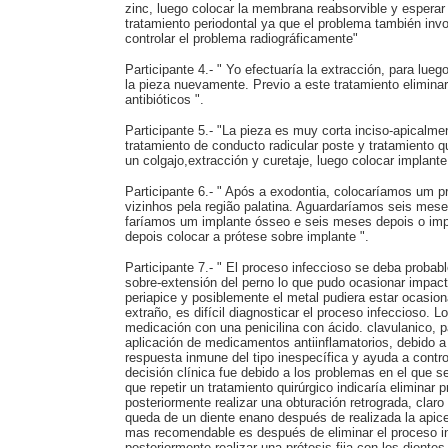
zinc, luego colocar la membrana reabsorvible y esperar
tratamiento periodontal ya que el problema también invo
controlar el problema radiográficamente"
Participante 4.- " Yo efectuaría la extracción, para lueg
la pieza nuevamente. Previo a este tratamiento eliminar
antibióticos ".
Participante 5.- "La pieza es muy corta inciso-apicalmen
tratamiento de conducto radicular poste y tratamiento qui
un colgajo,extracción y curetaje, luego colocar implant
Participante 6.- " Após a exodontia, colocaríamos um p
vizinhos pela região palatina. Aguardaríamos seis mes
faríamos um implante ósseo e seis meses depois o imp
depois colocar a prótese sobre implante ".
Participante 7.- " El proceso infeccioso se deba probab
sobre-extensión del perno lo que pudo ocasionar impact
periapice y posiblemente el metal pudiera estar ocasio
extraño, es difícil diagnosticar el proceso infeccioso. L
medicación con una penicilina con ácido. clavulanico, p
aplicación de medicamentos antiinflamatorios, debido a
respuesta inmune del tipo inespecífica y ayuda a contro
decisión clínica fue debido a los problemas en el que s
que repetir un tratamiento quirúrgico indicaría eliminar
posteriormente realizar una obturación retrograda, clar
queda de un diente enano después de realizada la apic
mas recomendable es después de eliminar el proceso inf
posteriormente realizar una prótesis fija con los diente