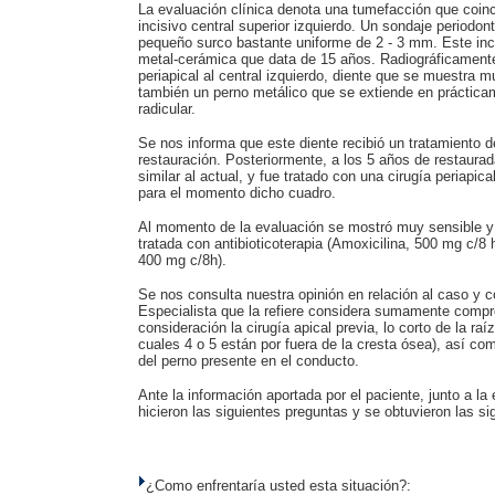
La evaluación clínica denota una tumefacción que coinci
incisivo central superior izquierdo. Un sondaje periodon
pequeño surco bastante uniforme de 2 - 3 mm. Este inc
metal-cerámica que data de 15 años. Radiográficamente
periapical al central izquierdo, diente que se muestra 
también un perno metálico que se extiende en prácticame
radicular.
Se nos informa que este diente recibió un tratamiento 
restauración. Posteriormente, a los 5 años de restaura
similar al actual, y fue tratado con una cirugía periapic
para el momento dicho cuadro.
Al momento de la evaluación se mostró muy sensible y 
tratada con antibioticoterapia (Amoxicilina, 500 mg c/8 
400 mg c/8h).
Se nos consulta nuestra opinión en relación al caso y
Especialista que la refiere considera sumamente comp
consideración la cirugía apical previa, lo corto de la 
cuales 4 o 5 están por fuera de la cresta ósea), así com
del perno presente en el conducto.
Ante la información aportada por el paciente, junto a la 
hicieron las siguientes preguntas y se obtuvieron las si
¿Como enfrentaría usted esta situación?: