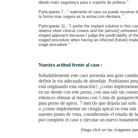
dando mais segurança para o suporte da prótese ".
Participante 7.- " realmente el caso se puede resolver
la forma mas segura es la extracción dentaria, ".
Participante 11.- "I prefer the implant solution in this c
relative short clinical crowns and the (almost) untreate
staged approach because I judge the predictabilty of the
staged procedure when having an infected (future) impla
stage procedure ".
Nuestra actitud frente al caso :
Indudablemente este caso presenta una gran cantid
definir la via adecuada de abordaje. Podríamos pre
está originando esta situación?, ¿como implementar
en un diente con este perno, con una raíz sin const
entonces obturar al menos con 5 mm de gutaperecha
para perno de aprox. 7 mm (lo que dejaría tan solo
o ¿como implementar un cirugía apical en esta raíz
nuestro punto de vista, considerando el estado de la
por completo el caso y ejecutar un nuevo tratamien
(Haga click en las imágenes par