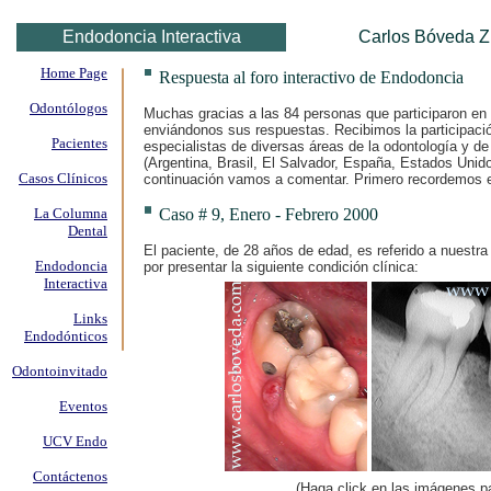
Endodoncia Interactiva
Carlos Bóveda Z
Home Page
Respuesta al foro interactivo de Endodoncia
Odontólogos
Muchas gracias a las 84 personas que participaron en 
enviándonos sus respuestas. Recibimos la participaci
Pacientes
especialistas de diversas áreas de la odontología y d
(Argentina, Brasil, El Salvador, España, Estados Unid
Casos Clínicos
continuación vamos a comentar. Primero recordemos e
La Columna
Caso # 9, Enero - Febrero 2000
Dental
El paciente, de 28 años de edad, es referido a nuestra
Endodoncia
por presentar la siguiente condición clínica:
Interactiva
Links
Endodónticos
Odontoinvitado
Eventos
UCV Endo
Contáctenos
(Haga click en las imágenes p