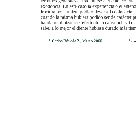
términos generales al fracturarse el diente, condic
exodoncia. En este caso la experiencia o el entend
fractura nos hubiera podido llevar a la colocació
cuando la misma hubiera podido ser de carácter pr
habría minimizado el efecto de la carga oclusal en
sabe, a lo mejor el diente hubiese durado más tie
Carlos Bóveda Z., Marzo 2000
ca