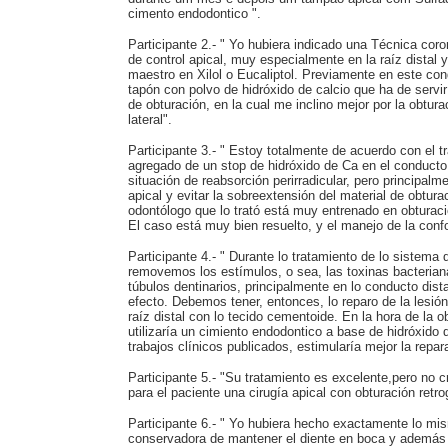
cimento endodontico ".
Participante 2.- " Yo hubiera indicado una Técnica coro
de control apical, muy especialmente en la raíz distal
maestro en Xilol o Eucaliptol. Previamente en este con
tapón con polvo de hidróxido de calcio que ha de servir
de obturación, en la cual me inclino mejor por la obtur
lateral".
Participante 3.- " Estoy totalmente de acuerdo con el t
agregado de un stop de hidróxido de Ca en el conducto 
situación de reabsorción perirradicular, pero principalm
apical y evitar la sobreextensión del material de obtura
odontólogo que lo trató está muy entrenado en obturaci
El caso está muy bien resuelto, y el manejo de la conf
Participante 4.- " Durante lo tratamiento de lo sistema
removemos los estímulos, o sea, las toxinas bacterian
túbulos dentinarios, principalmente en lo conducto dis
efecto. Debemos tener, entonces, lo reparo de la lesión
raíz distal con lo tecido cementoide. En la hora de la 
utilizaría un cimiento endodontico a base de hidróxido 
trabajos clínicos publicados, estimularía mejor la repa
Participante 5.- "Su tratamiento es excelente,pero no 
para el paciente una cirugía apical con obturación retro
Participante 6.- " Yo hubiera hecho exactamente lo mi
conservadora de mantener el diente en boca y además 