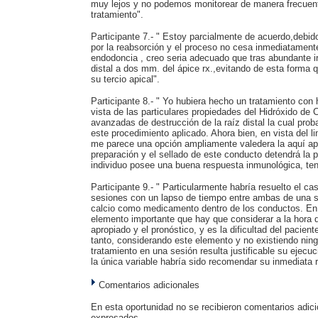
muy lejos y no podemos monitorear de manera frecuent
tratamiento".
Participante 7.- " Estoy parcialmente de acuerdo,debido
por la reabsorción y el proceso no cesa inmediatamente 
endodoncia , creo seria adecuado que tras abundante ir
distal a dos mm. del ápice rx.,evitando de esta forma
su tercio apical".
Participante 8.- " Yo hubiera hecho un tratamiento con 
vista de las particulares propiedades del Hidróxido de 
avanzadas de destrucción de la raíz distal la cual prob
este procedimiento aplicado. Ahora bien, en vista del l
me parece una opción ampliamente valedera la aquí apl
preparación y el sellado de este conducto detendrá la pr
individuo posee una buena respuesta inmunológica, te
Participante 9.- " Particularmente habría resuelto el 
sesiones con un lapso de tiempo entre ambas de una s
calcio como medicamento dentro de los conductos. En 
elemento importante que hay que considerar a la hora d
apropiado y el pronóstico, y es la dificultad del paciente
tanto, considerando este elemento y no existiendo ningu
tratamiento en una sesión resulta justificable su ejecuc
la única variable habría sido recomendar su inmediata r
Comentarios adicionales
En esta oportunidad no se recibieron comentarios adici
expresados.