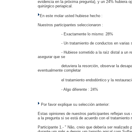
evidencia en la próxima pregunta), y un 24% hubiera o
quirúrgico periapical.
En este molar usted hubiese hecho :
Nuestros participantes seleccionaron :
- Exactamente lo mismo: 28%
- Un tratamiento de conductos en varias
- Hubiese sometido a la raíz distal a un r
asegurar que se
detuviera la resorción, observar la desapa
eventualmente completar
el
tratamiento endodóntico y la restaurac
- Algo diferente : 24%
Por favor explique su selección anterior:
Estas opiniones de nuestros participantes reflejan sus c
a la pregunta si se está de acuerdo con el tratamiento 
Participante 1.- " Não, creio que debería ser realizad
durante um mês e depois um tampão apical com Sulfa