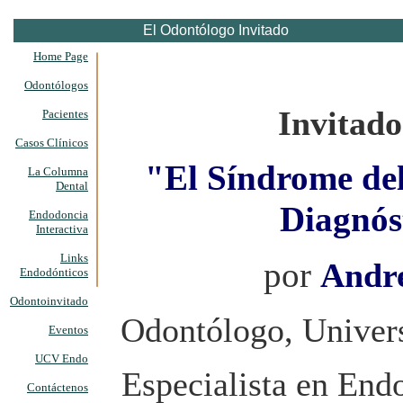
El Odontólogo Invitado
Home Page
Odontólogos
Invitado
Pacientes
Casos Clínicos
"El Síndrome del
La Columna
Dental
Diagnós
Endodoncia
Interactiva
Links
por
Andre
Endodónticos
Odontoinvitado
Odontólogo, Univers
Eventos
UCV Endo
Especialista en End
Contáctenos