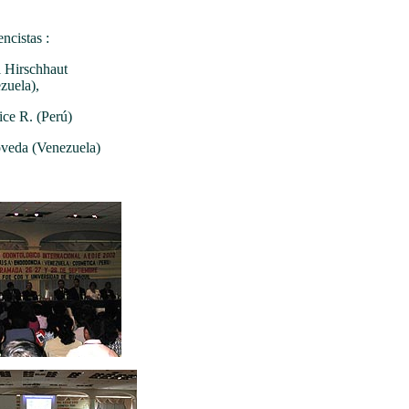
ncistas :
 Hirschhaut
zuela),
ice R. (Perú)
veda (Venezuela)
ccc