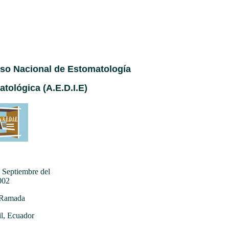
eso Nacional de Estomatología
tológica (A.E.D.I.E)
 Septiembre del
002
 Ramada
l, Ecuador